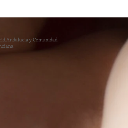
id,Andalucía y Comunidad
nciana