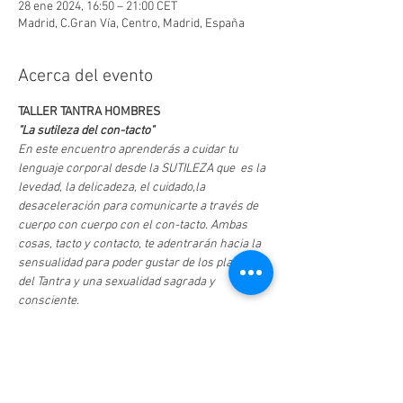
28 ene 2024, 16:50 – 21:00 CET
Madrid, C.Gran Vía, Centro, Madrid, España
Acerca del evento
TALLER TANTRA HOMBRES
"La sutileza del con-tacto"
En este encuentro aprenderás a cuidar tu 
lenguaje corporal desde la SUTILEZA que  es la 
levedad, la delicadeza, el cuidado,la 
desaceleración para comunicarte a través de 
cuerpo con cuerpo con el con-tacto. Ambas 
cosas, tacto y contacto, te adentrarán hacia la 
sensualidad para poder gustar de los placeres 
del Tantra y una sexualidad sagrada y 
consciente.
1.Los ejercicios se realizarán de manera 
individual , en par o en grupos
2.Como herramientas utilizamos la música, el 
movimiento, el grupo y la respiración.
3.Trabajaremos con la responsabilidad, el 