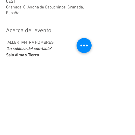
CEST
Granada, C. Ancha de Capuchinos, Granada,
España
Acerca del evento
TALLER TANTRA HOMBRES
"La sutileza del con-tacto"
Sala Alma y Tierra
Ancha de Capuchinos,14
(zona de El Triunfo)
Llegada desde  las16:45h
LEER MÁS >
Compartir este evento