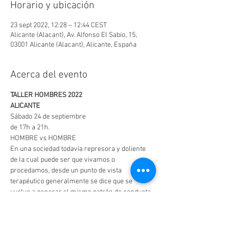
Horario y ubicación
23 sept 2022, 12:28 – 12:44 CEST
Alicante (Alacant), Av. Alfonso El Sabio, 15,
03001 Alicante (Alacant), Alicante, España
Acerca del evento
TALLER HOMBRES 2022
ALICANTE
Sábado 24 de septiembre
de 17h a 21h.
HOMBRE vs HOMBRE 
En una sociedad todavía represora y doliente 
de la cual puede ser que vivamos o 
procedamos, desde un punto de vista 
terapéutico generalmente se dice que se 
vuelve a generar el mismo patrón de conducta 
reptitiva. Algunas veces escuchamos dentro 
del colectivo lgtbi+ aquello: los gais que duros 
somos entre nosotros mismos. Nos hace 