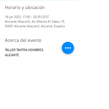
Horario y ubicación
18 jun 2022, 17:00 – 20:35 CEST
Alicante (Alacant), Av. Alfonso El Sabio, 15,
03001 Alicante (Alacant), Alicante, España
Acerca del evento
TALLER TANTRA HOMBRES
ALICANTE 
Sábado 18 17h a 20.30h
Centro Impulso
Avda. Alfonso X El Sabio, 15,2ºizda
Alicante ( frente Mercado Central)
LEER MÁS >