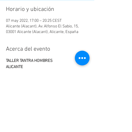
Horario y ubicación
07 may 2022, 17:00 – 20:25 CEST
Alicante (Alacant), Av. Alfonso El Sabio, 15,
03001 Alicante (Alacant), Alicante, España
Acerca del evento
TALLER TANTRA HOMBRES
ALICANTE 
Sábado 7 de mayo 17h a 20.30h
Centro Impulso
Avda. Alfonso X El Sabio, 15,2ºizda
Alicante ( frente Mercado Central)
LEER MÁS >