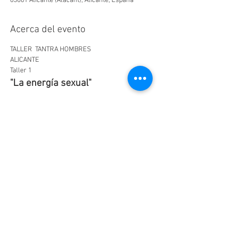
03001 Alicante (Alacant), Alicante, España
Acerca del evento
TALLER  TANTRA HOMBRES 
ALICANTE
Taller 1
"La energía sexual"
No hace falta tener experiencia
No es necesario participar con pareja
LEER MÁS >
Compartir este evento