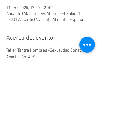
11 ene 2025, 17:00 – 21:00
Alicante (Alacant), Av. Alfonso El Sabio, 15,
03001 Alicante (Alacant), Alicante, España
Acerca del evento
Taller Tantra Hombres -Sexualidad Consciente-
Aportación: 40€
Reservas por Bizum o 
transf.Ba
ncaria de 20€ 
resto del importe se abona allí solamente en 
efectivo.
Información y Reservas: 620724699
Compartir este evento