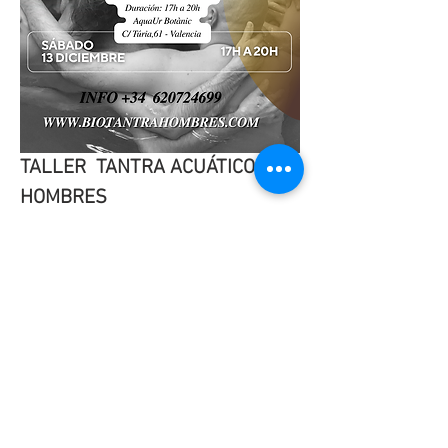
TALLER  TANTRA ACUÁTICO 
HOMBRES 
VALENCIA
APLAZADO 
10 DE ENERO 2026
Por motivos ajenos a 
Biotantrahombres nos vemos 
obligados a aplazar éste taller para 
el sábado 10 de enero de 2026.