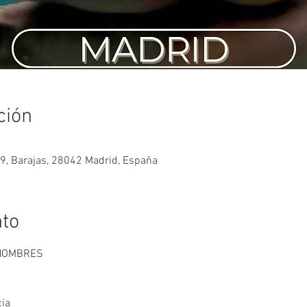
ción
29, Barajas, 28042 Madrid, España
nto
 HOMBRES 
cia