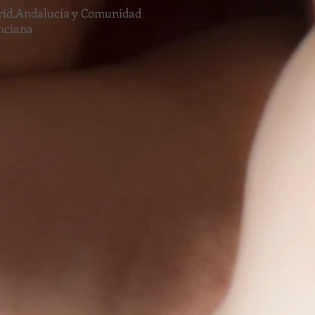
id,Andalucía y Comunidad
nciana