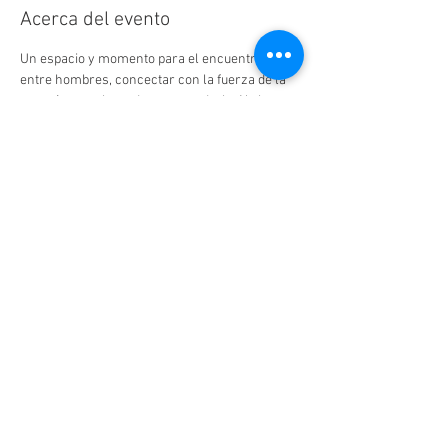
Acerca del evento
Un espacio y momento para el encuentro 
entre hombres, concectar con la fuerza de la 
energía sexual y poder trascenderla. No hace 
falta tener experiencia previa, ni participar con 
pareja. No es un espacio de sexo.
Compartir este evento
Contáctanos
Madrid,Andalucía y Comunidad
Valenciana