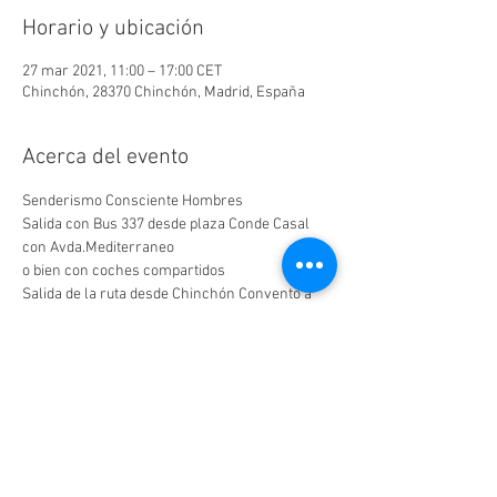
Horario y ubicación
27 mar 2021, 11:00 – 17:00 CET
Chinchón, 28370 Chinchón, Madrid, España
Acerca del evento
Senderismo Consciente Hombres
Salida con Bus 337 desde plaza Conde Casal 
con Avda.Mediterraneo
o bien con coches compartidos
Salida de la ruta desde Chinchón Convento a 
las 11h.
Ruta suave y fácil por caminos de olivos, 
pinos,almendros,vid y cereal
Dinámica meditativa (no necesario tener 
experiencia)
LEER MÁS >