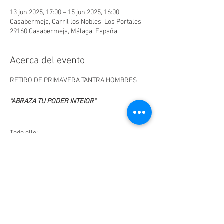
13 jun 2025, 17:00 – 15 jun 2025, 16:00
Casabermeja, Carril los Nobles, Los Portales,
29160 Casabermeja, Málaga, España
Acerca del evento
RETIRO DE PRIMAVERA TANTRA HOMBRES
“ABRAZA TU PODER INTEIOR”
Todo ello:
ü En un clima de respeto y cordialidad
ü Utilizando la progresividad marcada por el 
facilitador
LEER MÁS >