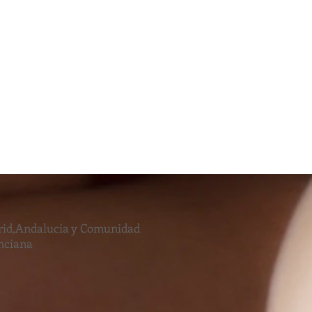
id,Andalucía y Comunidad
nciana