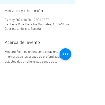
Horario y ubicación
04 may 2021, 18:00 – 22:00 CEST
La Buena Vida, Calle los Gabrieles, 1, 30648 Los
Gabrieles, Murcia, España
Acerca del evento
Meeting Point es un encuentro nacional para 
miembros de los grupos de profundización ya 
establecidos en diferentes zonas de la 
península española. Es un momento para la 
puesta de ideas en común, determinar la línea 
de trabajo a seguir durante el año presente, 
momento para compartir herramientas y 
disciplinas, ratos lúdicos y de convivencia, 
encuentro para afianzar nuestros vínculos.