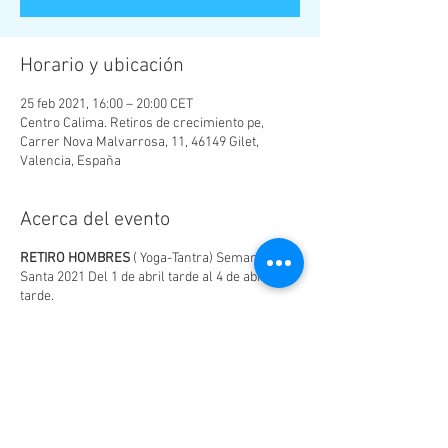
Horario y ubicación
25 feb 2021, 16:00 – 20:00 CET
Centro Calima. Retiros de crecimiento pe,
Carrer Nova Malvarrosa, 11, 46149 Gilet,
Valencia, España
Acerca del evento
RETIRO HOMBRES
( Yoga-Tantra) Semana
Santa 2021 Del 1 de abril tarde al 4 de abril
tarde.
"Búsqueda del amor y la libertad"
. Todos en la
vida queremos conseguir algo o tenemos
esperanza en ello. En este retiro descubrirás
las claves para disolver toda incertidumbre y
poder encontrar lo que tanto anhelamos, un
amor consciente,abundante y libre.
Emplearemos herramientas de Yoga,