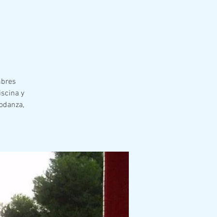
mbres
iscina y
iodanza,