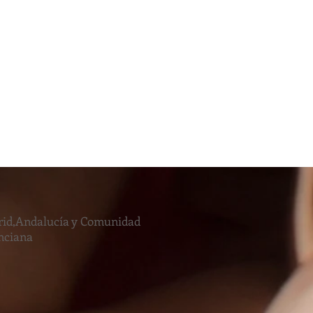
id,Andalucía y Comunidad
nciana