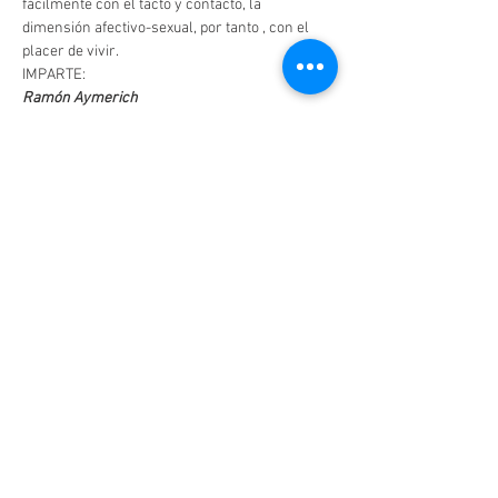
fácilmente con el tacto y contacto, la 
dimensión afectivo-sexual, por tanto , con el 
placer de vivir. 
IMPARTE:
Ramón Aymerich
Profesor/Didacta Biodanza Srt. Profesor de 
Hatha Yoga Sivananda (Escuela Merkaba) y 
Tantra ( Estudio Siete).Quiromasajista( Centro 
Europeo de Quiromajase.Madrid) especializado 
en Balneoterapia y Spa ( ISED.Madrid). 
Formado en Biodanza Acuática-Madrid. 
Formado en Identidad y los 4 elementos-
Bruselas. Biodanza y Arcilla-Navarra. 
Instructor en Meditación Contemplativa. 
Acompañante en Procesos de Vida.
LEER MÁS >
Compartir este evento