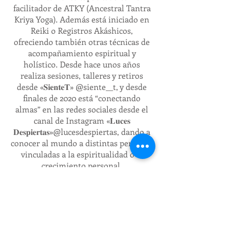
facilitador de ATKY (Ancestral Tantra
Kriya Yoga). Además está iniciado en
Reiki o Registros Akáshicos,
ofreciendo también otras técnicas de
acompañamiento espiritual y
holístico. Desde hace unos años
realiza sesiones, talleres y retiros
desde «𝐒𝐢𝐞𝐧𝐭𝐞𝐓» @siente__t, y desde
finales de 2020 está “conectando
almas” en las redes sociales desde el
canal de Instagram «𝐋𝐮𝐜𝐞𝐬
𝐃𝐞𝐬𝐩𝐢𝐞𝐫𝐭𝐚𝐬»@lucesdespiertas, dando a
conocer al mundo a distintas personas
vinculadas a la espiritualidad o el
crecimiento personal.